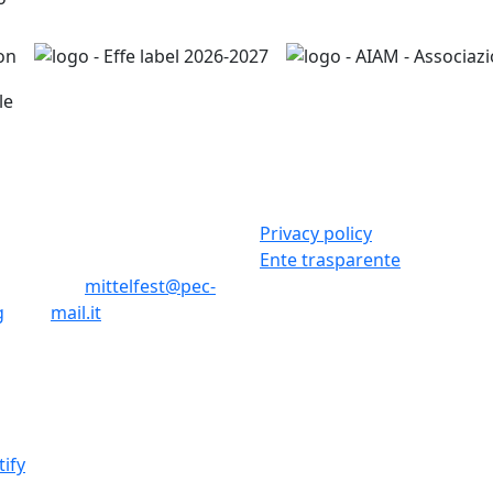
i
Stretta San Martino, 4
Privacy policy
Cividale del Friuli (Ud)
Ente trasparente
Pec
mittelfest@pec-
g
mail.it
© 