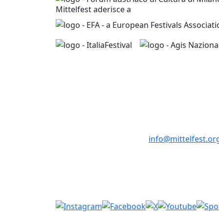
Mittelfest aderisce a
Mittelfest
Ufficio Informazion
T +39 0432 730793
F +39 0432 701 099
info@mittelfest.or